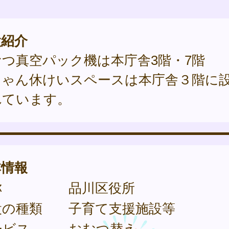
設紹介
つ真空パック機は本庁舎3階・7階
ちゃん休けいスペースは本庁舎３階に
れています。
本情報
称
品川区役所
設の種類
子育て支援施設等