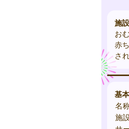
施
おむ
赤
さ
基
名
施