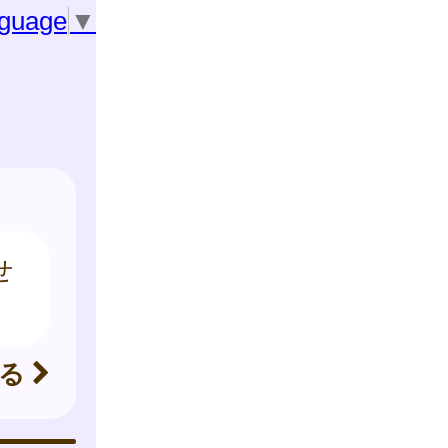
nguage
▼
せ
見る