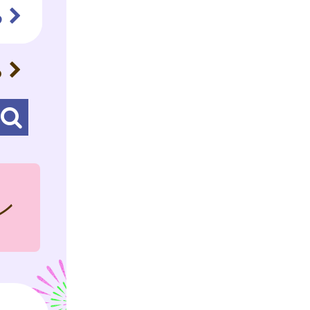
る
ら
ン