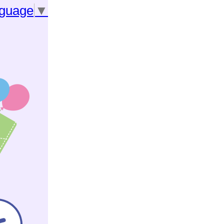
nguage
▼