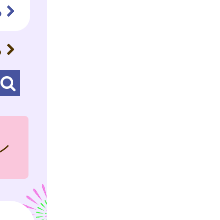
る
ら
ン