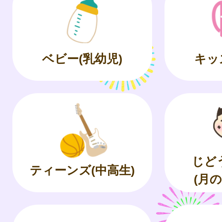
ベビー(乳幼児)
キッ
じど
ティーンズ(中高生)
(月