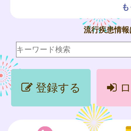
も
流行疾患情
登録する
ロ