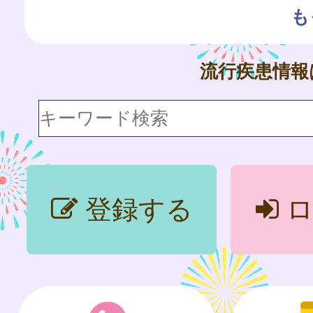
も
流行疾患情
登録する
ロ