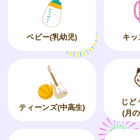
ベビー(乳幼児)
キッ
じど
ティーンズ(中高生)
(月