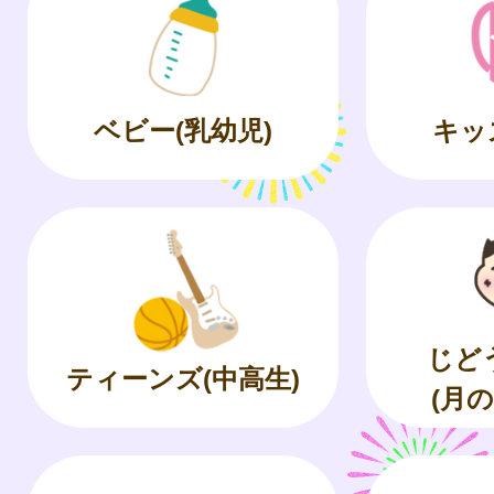
ベビー(乳幼児)
キッ
じど
ティーンズ(中高生)
(月