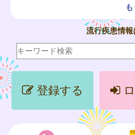
も
流行疾患情
登録する
ロ