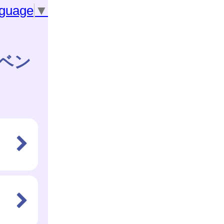
nguage
▼
ベン