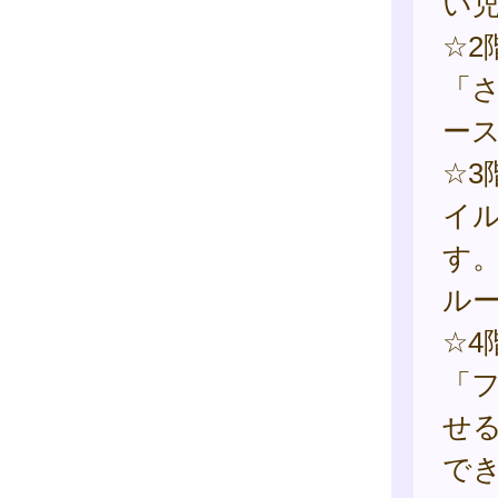
い
☆
「
ー
☆
イ
す
ル
☆
「
せ
で