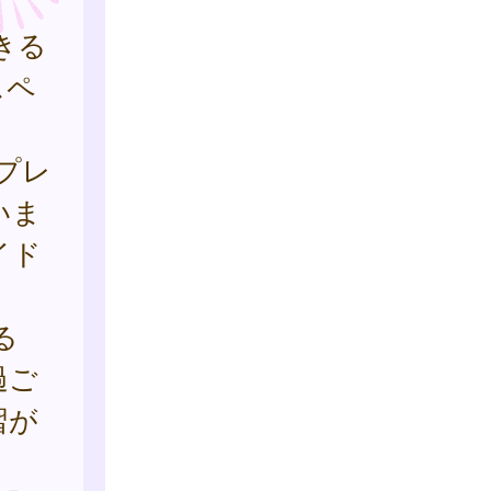
きる
スペ
プレ
いま
イド
る
過ご
習が