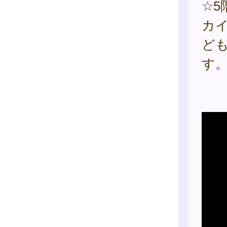
☆
カ
ど
す