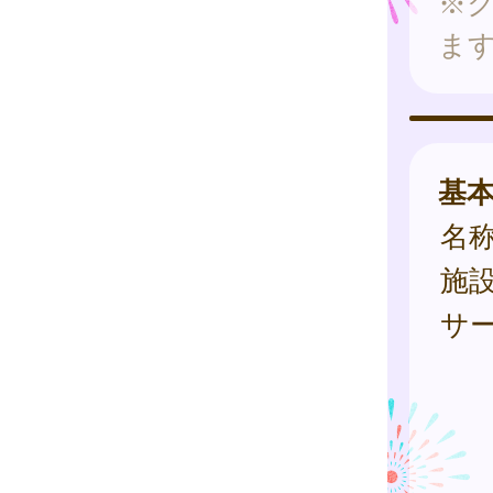
※
ま
基
名
施
サ