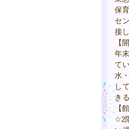
保
セ
接
【
年
て
水
し
き
【
☆2