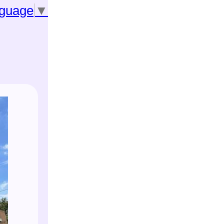
nguage
▼