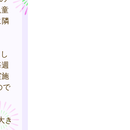
児童
に隣
をし
毎週
実施
ので
大き