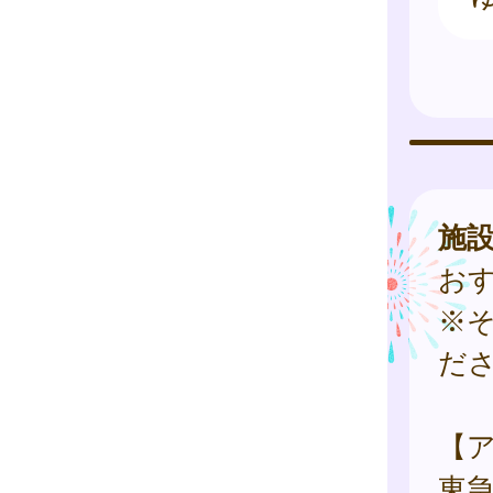
施
お
※
だ
【
東