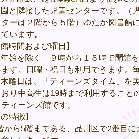
育園と隣接した児童センターです。（
ンターは２階から５階）ゆたか図書館
しています。
開館時間および曜日】
末年始を除く、９時から１８時で開館
います。日曜・祝日も利用できます。
・木曜日は、「ティーンズタイム」を
ており中高生は19時まで利用すること
るティーンズ館です。
館の特徴】
階から5階まである、品川区で2番目に