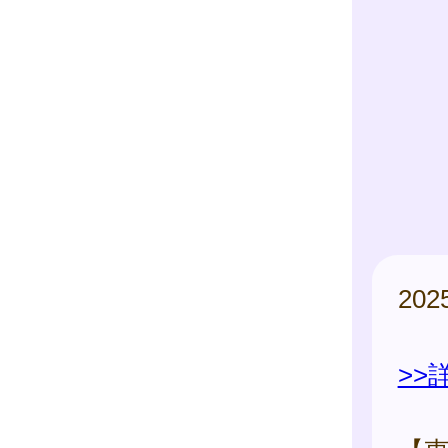
20
>>