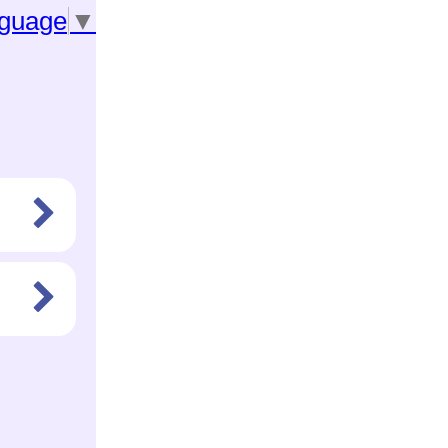
nguage
▼