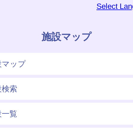
Select La
施設マップ
設マップ
設検索
設一覧