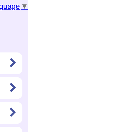
nguage
▼