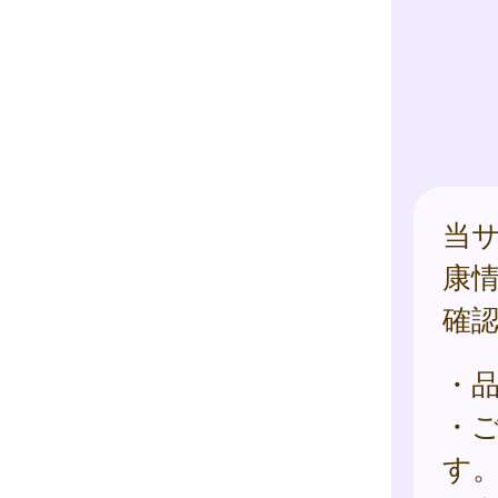
当
康
確
・
・
す