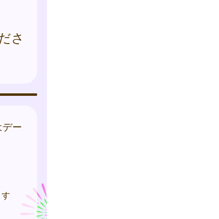
ださ
はデー
ます