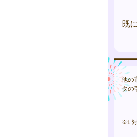
既
他の
タの
※1