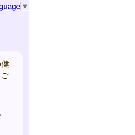
nguage
▼
の健
をご
で