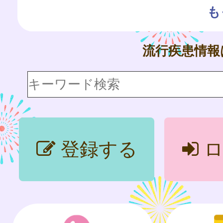
も
流行疾患情
登録する
ロ