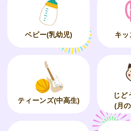
ベビー(乳幼児)
キッ
じど
ティーンズ(中高生)
(月