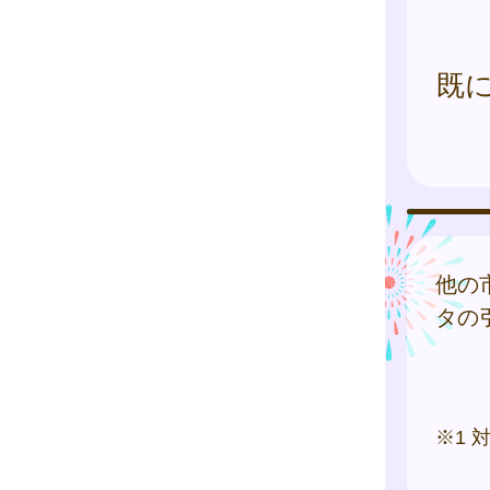
既
他の
タの
※1