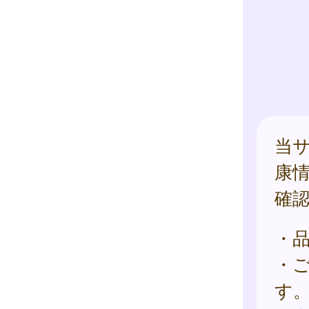
当
康
確
・
・
す