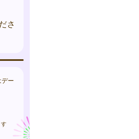
ださ
はデー
ます