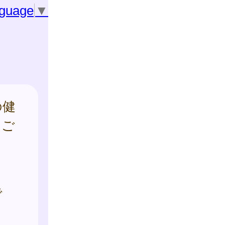
nguage
▼
の健
をご
で