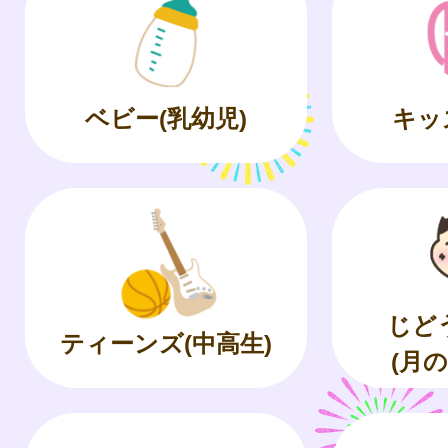
ベビー(乳幼児)
キッ
じど
ティーンズ(中高生)
(月