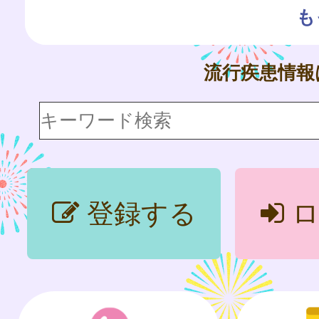
も
流行疾患情
登録する
ロ